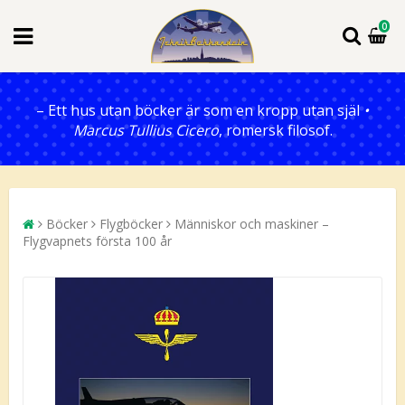
0
– Ett hus utan böcker är som en kropp utan själ
•
Marcus Tullius Cicero
, romersk filosof.
Böcker
Flygböcker
Människor och maskiner –
Flygvapnets första 100 år